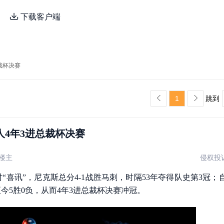
下载客户端
裁杯决赛
1
跳到
人4年3进总裁杯决赛
楼主
侵权投
“喜讯”，尼克斯总分4-1战胜马刺，时隔53年夺得队史第3冠；
今5胜0负，从而4年3进总裁杯决赛冲冠。