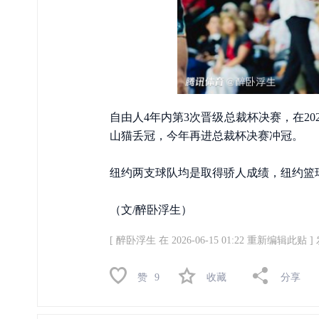
自由人4年内第3次晋级总裁杯决赛，在2023
山猫丢冠，今年再进总裁杯决赛冲冠。
纽约两支球队均是取得骄人成绩，纽约篮
（文/醉卧浮生）
[
醉卧浮生
在
2026-06-15 01:22
重新编辑此贴 ]
赞
9
收藏
分享