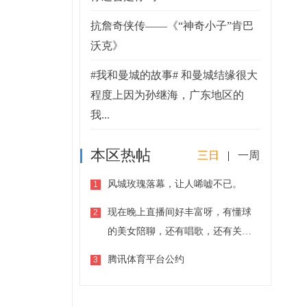
抗詹奇侠传——《“神奇小子”肯巴
沃克》
#我和曼城的故事# 和曼城结缘很大
程度上因为孙继海，广东地区的
我...
本区热帖
三日
|
一周
风城玫瑰落幕，让人唏嘘不已。
1
现在晚上直播间好丰富呀，有懂球
2
的美女陪聊，还有唱歌，还有关于
大学生主题得圆桌派。
腾讯体育平台公约
3