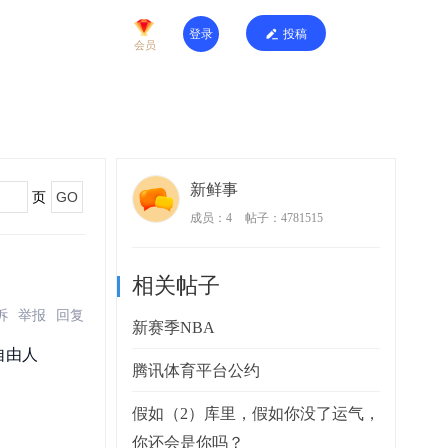
登录
投稿
会员
新鲜事
GO
页
成员：4
帖子：4781515
相关帖子
诉
举报
回复
新赛季NBA
自由人
腾讯体育平台公约
假如（2）库里，假如你没了运气，
你还会是你吗？