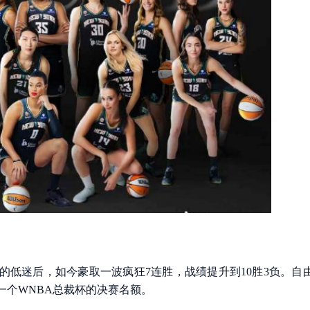
的低迷后，如今豪取一波疯狂7连胜，战绩提升到10胜3负。自
一个WNBA总裁杯的决赛名额。