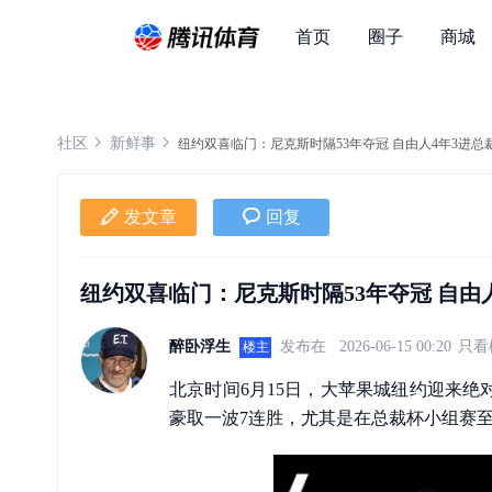
首页
圈子
商城
社区
新鲜事
纽约双喜临门：尼克斯时隔53年夺冠 自由人4年3进总
发文章
回复
纽约双喜临门：尼克斯时隔53年夺冠 自由
醉卧浮生
发布在
2026-06-15 00:20
只看
楼主
北京时间6月15日，大苹果城纽约迎来绝对
豪取一波7连胜，尤其是在总裁杯小组赛至